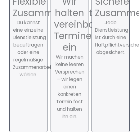
Flexible
Wir
Sichere
Zusammenarbeit
halten
Zusamme
vereinbarte
Du kannst
Jede
eine einzelne
Dienstleistung
Termine
Dienstleistung
ist durch eine
ein
beauftragen
Haftpflichtversich
oder eine
abgesichert.
Wir machen
regelmäßige
keine leeren
Zusammenarbeit
Versprechen
wählen.
– wir legen
einen
konkreten
Termin fest
und halten
ihn ein.