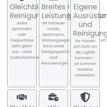
Gleichbleibender
Breites
Eigene
Reinigungsstandard
Leistungsspektru
Ausrüstu
und
Jedes
Wir betreuen
Apartment
Hotels,
Reinigung
oder
Apartments,
Treppenhaus
Wohnungseigentümergemeinschaft
Sie müssen
sieht gleich
Büros sowie
sich nicht um
aus – ohne
Reinigungsaufträge
die Logistik
Qualitätsschwankungen.
nach
kümmern –
Renovierungen.
wir kommen
bestens
vorbereitet.