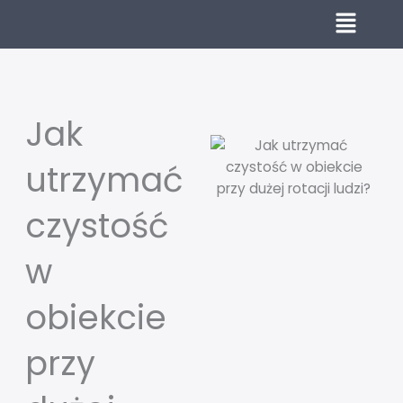
Przejdź
do
treści
Jak
utrzymać
czystość
w
obiekcie
przy