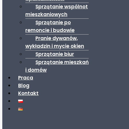
Sprzątanie wspólnot
mieszkaniowych
Sprzątanie po
remoncie i budowie
Pranie dywanów,
wykładzin i mycie okien
Sprzątanie biur
Sprzątanie mieszkań
i domów
Praca
Blog
Kontakt